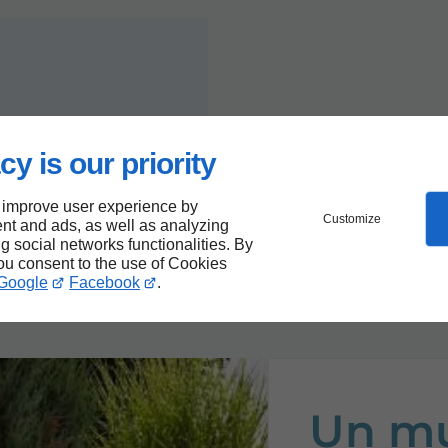
cy is our priority
ans le secteur de
 improve user experience by
Customize
nt and ads, as well as analyzing
ng social networks functionalities. By
you consent to the use of Cookies
Google
Facebook
.
Un mu