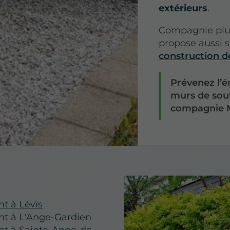
extérieurs
.
Compagnie plur
propose aussi 
construction d
Prévenez l’é
murs de sout
compagnie 
t à Lévis
nt à L'Ange-Gardien