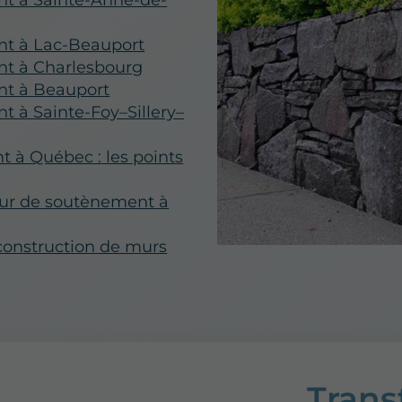
t à Sainte-Anne-de-
nt à Lac-Beauport
nt à Charlesbourg
nt à Beauport
 à Sainte-Foy–Sillery–
 à Québec : les points
mur de soutènement à
a construction de murs
Tran