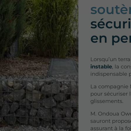
sout
sécuri
en pe
Lorsqu’un terr
instable
, la c
indispensable p
La compagnie 
pour sécuriser 
glissements.
M. Ondoua Owo
sauront propose
assurant à la fo