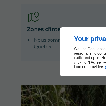
Zones d'intervention
Your priva
Nous sommes à votre service d
Québec
We use Cookies to
personalising conte
traffic and optimizi
clicking "I Agree" 
from our providers