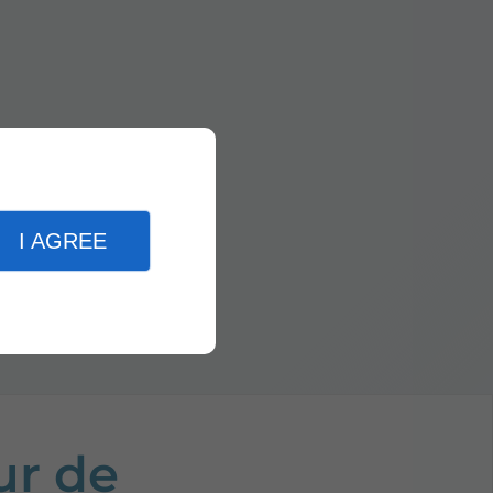
I AGREE
r de