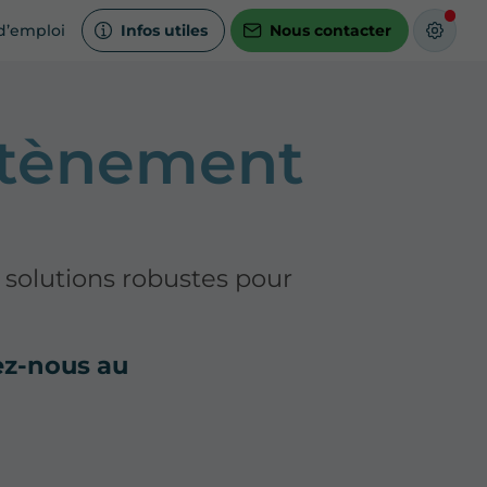
d’emploi
Infos utiles
Nous contacter
utènement
 solutions robustes pour
ez-nous au