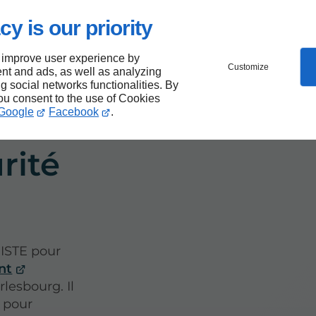
’un
cy is our priority
 improve user experience by
Customize
nt and ads, as well as analyzing
ng social networks functionalities. By
you consent to the use of Cookies
Google
Facebook
.
rité
GISTE pour
nt
lesbourg. Il
s pour