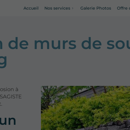
Accueil
Nos services
Galerie Photos
Offre 
n de murs de s
g
rosion à
YSAGISTE
.
’un