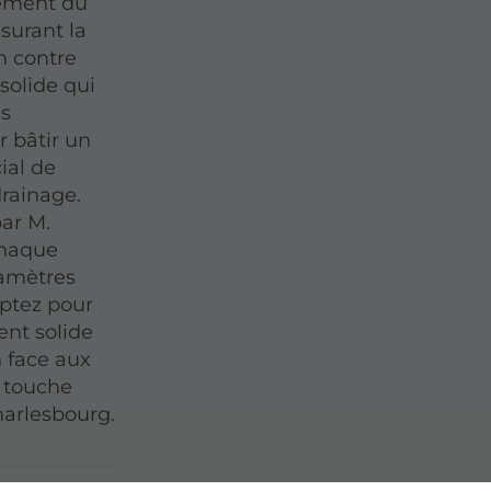
ement du
ssurant la
on contre
solide qui
es
r bâtir un
ial de
drainage.
ar M.
chaque
ramètres
Optez pour
ent solide
n face aux
e touche
harlesbourg.