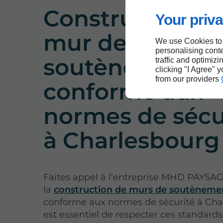
Construction d
Your priva
mur de
We use Cookies to
personalising conte
soutènement
traffic and optimizi
clicking "I Agree" 
from our providers
conforme aux
normes de sécu
à Charlesbourg
Faites appel à l’entreprise MHD PAYSA
la
construction de murs de soutèneme
conforme aux normes de sécurité à Char
est essentiel de respecter ces standard