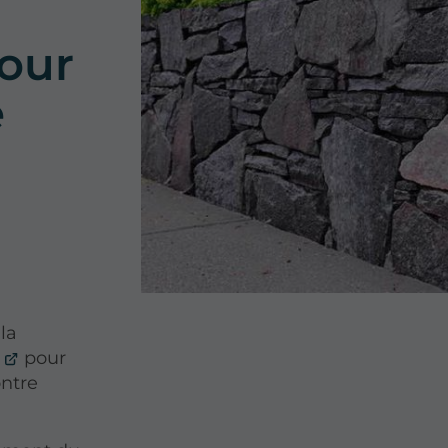
our
e
la
pour
ontre