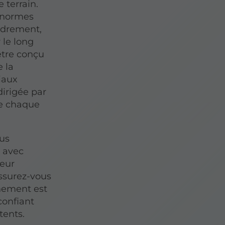
e terrain.
 normes
ondrement,
 le long
être conçu
 la
riaux
dirigée par
ue chaque
ous
é avec
ieur
Assurez-vous
nement est
onfiant
tents.