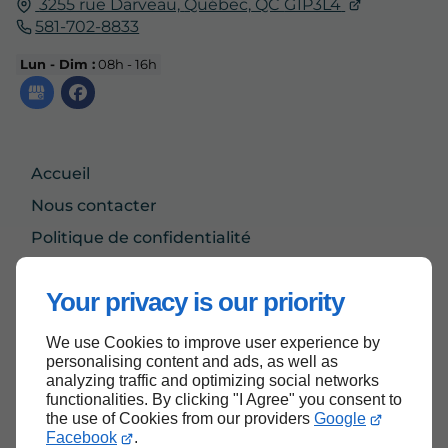
3255 rue Darveau,
Québec,
QC
G1P3L4
581-702-8833
Lun - Dim :
08h - 16h
Accueil
Nous contacter
Politique de confidentialité
Plan du site
Your privacy is our priority
We use Cookies to improve user experience by
Haut de page
personalising content and ads, as well as
analyzing traffic and optimizing social networks
functionalities. By clicking "I Agree" you consent to
the use of Cookies from our providers
Google
Facebook
.