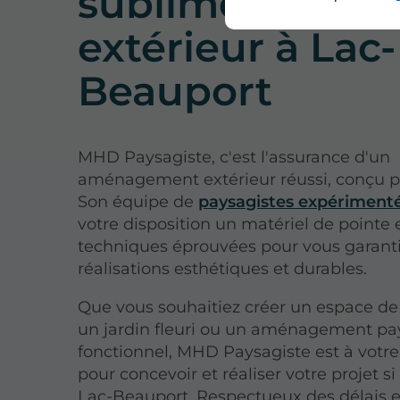
sublimer votre
extérieur à Lac-
Beauport
MHD Paysagiste, c'est l'assurance d'un
aménagement extérieur réussi, conçu p
Son équipe de
paysagistes expériment
votre disposition un matériel de pointe 
techniques éprouvées pour vous garanti
réalisations esthétiques et durables.
Que vous souhaitiez créer un espace de
un jardin fleuri ou un aménagement pa
fonctionnel, MHD Paysagiste est à votr
pour concevoir et réaliser votre projet si
Lac-Beauport. Respectueux des délais e