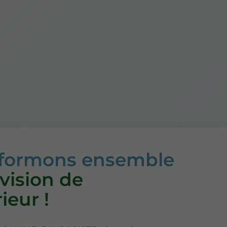
sformons ensemble
 vision de
rieur !