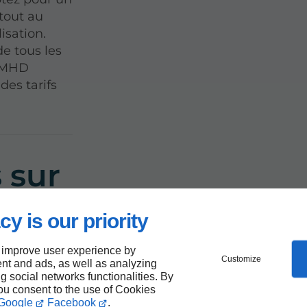
tout au
isation.
de tous les
e MHD
des tarifs
 sur
cy is our priority
 improve user experience by
Customize
ur
nt and ads, as well as analyzing
ng social networks functionalities. By
you consent to the use of Cookies
Google
Facebook
.