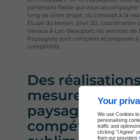
partenaire fiable qui vous accompagne 
long de votre projet, du concept à la réal
Étude du terrain, plan 3D, coordination 
travaux à Lac-Beauport, les services d
Paysagiste sont complets et proposés à 
compétitifs.
Des réalisations
mesure de
Your priva
paysagistes
We use Cookies to
compétents po
personalising conte
traffic and optimizi
clicking "I Agree" 
from our providers