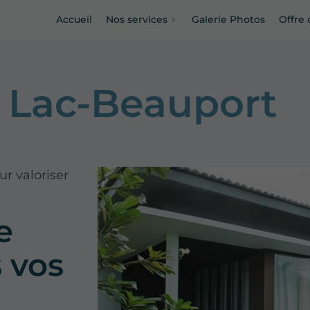
Accueil
Nos services
Galerie Photos
Offre 
à Lac-Beauport
r valoriser
e
s vos