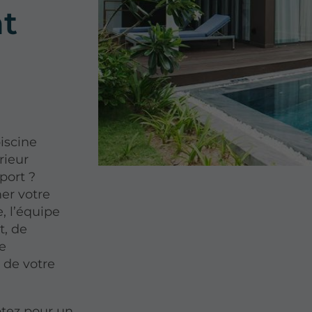
t
piscine
rieur
port ?
mer votre
e, l’équipe
t, de
de
 de votre
ptez pour un