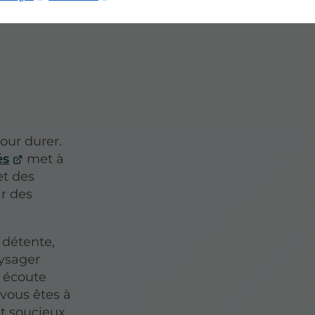
our durer.
és
met à
et des
r des
 détente,
ysager
e écoute
 vous êtes à
t soucieux