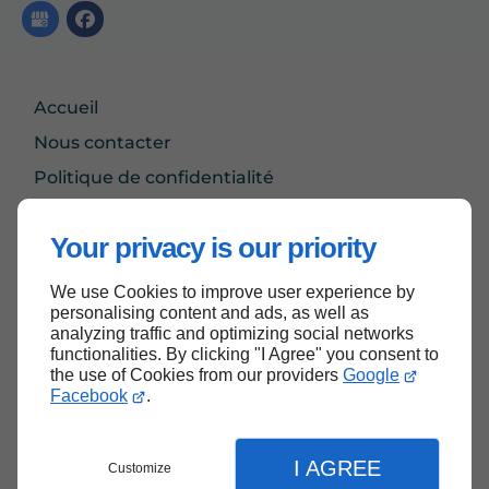
Accueil
Nous contacter
Politique de confidentialité
Plan du site
Your privacy is our priority
We use Cookies to improve user experience by
Haut de page
personalising content and ads, as well as
analyzing traffic and optimizing social networks
functionalities. By clicking "I Agree" you consent to
the use of Cookies from our providers
Google
Facebook
.
I AGREE
Customize