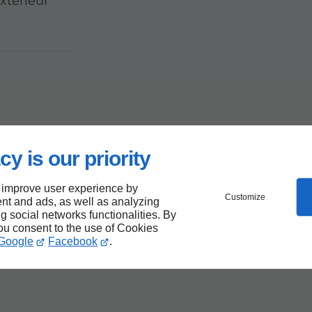
extérieur
vaux
cy is our priority
t
 improve user experience by
Customize
nt and ads, as well as analyzing
ng social networks functionalities. By
nge-
you consent to the use of Cookies
Google
Facebook
.