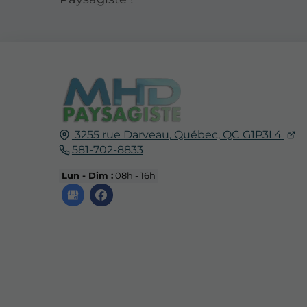
3255 rue Darveau,
Québec,
QC
G1P3L4
581-702-8833
Lun - Dim :
08h - 16h