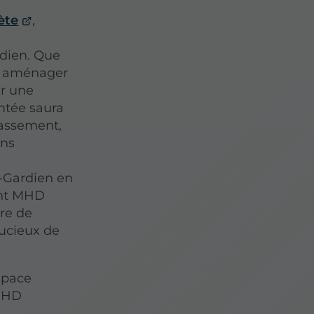
ète
,
dien. Que
é, aménager
er une
ntée saura
rassement,
ons
-Gardien en
ant MHD
ire de
oucieux de
space
 MHD