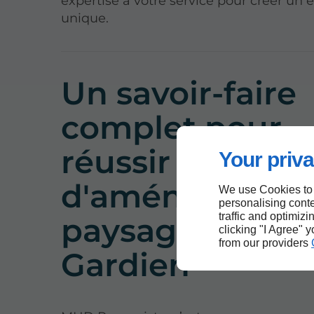
expertise à votre service pour créer un 
unique.
Un savoir-faire
complet pour
réussir vos tra
Your priva
d'aménagemen
We use Cookies to
personalising conte
traffic and optimizi
paysager à L'A
clicking "I Agree" 
from our providers
Gardien