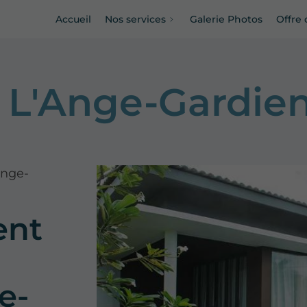
Accueil
Nos services
Galerie Photos
Offre 
à L'Ange-Gardie
Ange-
ent
e-