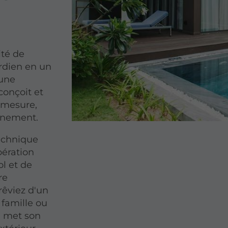
ité de
rdien en un
'une
conçoit et
 mesure,
nnement.
echnique
pération
ol et de
re
rêviez d'un
 famille ou
e met son