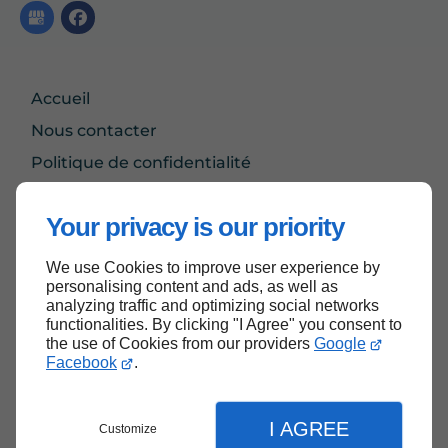
Accueil
Nous contacter
Politique de confidentialité
Plan du site
Your privacy is our priority
We use Cookies to improve user experience by
Haut de page
personalising content and ads, as well as
analyzing traffic and optimizing social networks
functionalities. By clicking "I Agree" you consent to
the use of Cookies from our providers
Google
Facebook
.
I AGREE
Customize