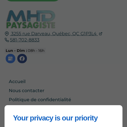
3255 rue Darveau,
Québec,
QC
G1P3L4
581-702-8833
Lun - Dim :
08h - 16h
Accueil
Nous contacter
Politique de confidentialité
Plan du site
Your privacy is our priority